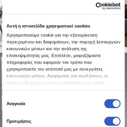
Αυτή η ιστοσελίδα χρησιμοποιεί cookies
Χρησιμοποιούμε cookie για την εξατομίκευση
περιεχομένου και διαφημίσεων, την παροχή λειτουργιών
κοινωνικών μέσων και την ανάλυση της
επισκεψιμότητάς μας. Επιπλέον, μοιραζόμαστε
26 PHOTOS
πληροφορίες που αφορούν τον τρόπο που
χρησιμοποιείτε τον ιστότοπό μας με συνεργάτες
κοινωνικών μέσων, διαφήμισης και αναλύσεων, οι
οποίοι ενδεχομένως να τις συνδυάσουν με άλλες
πληροφορίες που τους έχετε παραχωρήσει ή τις οποίες
έχουν συλλέξει σε σχέση με την από μέρους σας χρήση
Επιλογή
των υπηρεσιών τους.
Αναγκαία
συγκατάθεσης
Προτιμήσεις