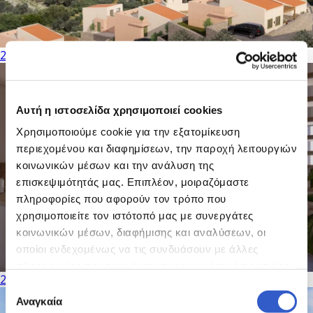
23 PHOTOS
Αυτή η ιστοσελίδα χρησιμοποιεί cookies
Χρησιμοποιούμε cookie για την εξατομίκευση
περιεχομένου και διαφημίσεων, την παροχή λειτουργιών
κοινωνικών μέσων και την ανάλυση της
επισκεψιμότητάς μας. Επιπλέον, μοιραζόμαστε
πληροφορίες που αφορούν τον τρόπο που
χρησιμοποιείτε τον ιστότοπό μας με συνεργάτες
κοινωνικών μέσων, διαφήμισης και αναλύσεων, οι
οποίοι ενδεχομένως να τις συνδυάσουν με άλλες
πληροφορίες που τους έχετε παραχωρήσει ή τις οποίες
23 PHOTOS
έχουν συλλέξει σε σχέση με την από μέρους σας χρήση
Επιλογή
των υπηρεσιών τους.
Αναγκαία
συγκατάθεσης