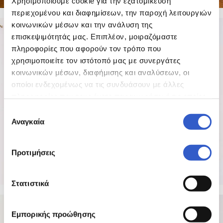
Χρησιμοποιούμε cookie για την εξατομίκευση
περιεχομένου και διαφημίσεων, την παροχή λειτουργιών
8 PHOTOS
κοινωνικών μέσων και την ανάλυση της
επισκεψιμότητάς μας. Επιπλέον, μοιραζόμαστε
πληροφορίες που αφορούν τον τρόπο που
χρησιμοποιείτε τον ιστότοπό μας με συνεργάτες
κοινωνικών μέσων, διαφήμισης και αναλύσεων, οι
οποίοι ενδεχομένως να τις συνδυάσουν με άλλες
πληροφορίες που τους έχετε παραχωρήσει ή τις οποίες
έχουν συλλέξει σε σχέση με την από μέρους σας χρήση
Επιλογή
των υπηρεσιών τους.
Αναγκαία
συγκατάθεσης
Προτιμήσεις
Στατιστικά
8 PHOTOS
Εμπορικής προώθησης