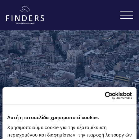
Benedict Berlin arrives in
Αυτή η ιστοσελίδα χρησιμοποιεί cookies
Athens to make the
Χρησιμοποιούμε cookie για την εξατομίκευση
περιεχομένου και διαφημίσεων, την παροχή λειτουργιών
breakfast that never ends