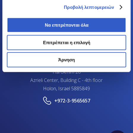
Προβολή λεπτομερειών
Ermou 34 and Fokionos 8
10563
Να επιτρέπονται όλα
Athens, Greece
+306937263177
Επιτρέπεται η επιλογή
WhatsApp
Άρνηση
Harokmim 26
Azrieli Center, Building C - 4th floor
Holon, Israel 5885849
+972-3-9565657